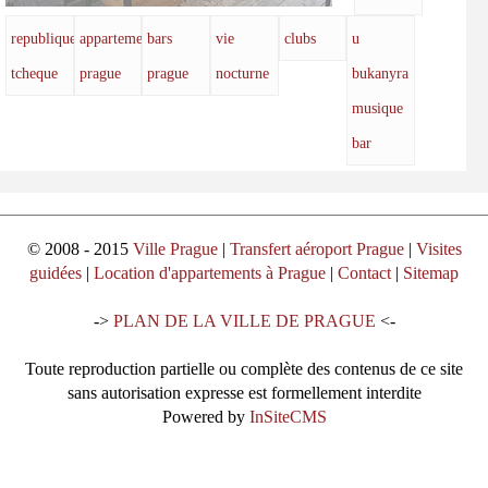
republique
appartement
bars
vie
clubs
u
tcheque
prague
prague
nocturne
bukanyra
musique
bar
© 2008 - 2015
Ville Prague
|
Transfert aéroport Prague
|
Visites
guidées
|
Location d'appartements à Prague
|
Contact
|
Sitemap
->
PLAN DE LA VILLE DE PRAGUE
<-
Toute reproduction partielle ou complète des contenus de ce site
sans autorisation expresse est formellement interdite
Powered by
InSiteCMS