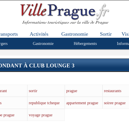
ransports
Activités
Gastronomie
Sortir
Vis
rgers
Gastronomie
Hébergements
Inform
NDANT À CLUB LOUNGE 3
urant
sortir
prague
restaurants
s
republique tcheque
appartement prague
soiree prague
pe prague
voyage prague