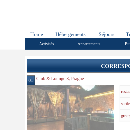
Home
Hébergements
Séjours
T
Activités
Appartements
Bu
CORRESPO
Club & Lounge 3, Prague
01
resta
sortie
grou