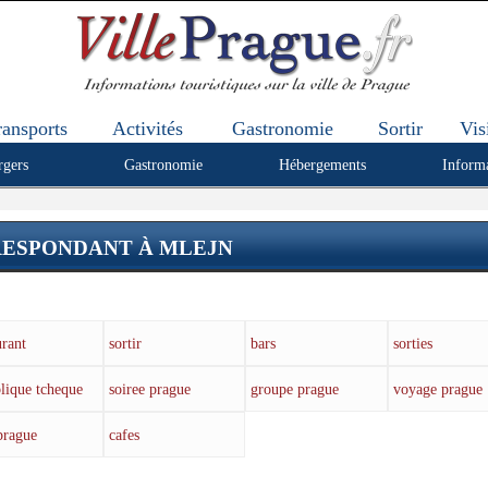
ransports
Activités
Gastronomie
Sortir
Vis
rgers
Gastronomie
Hébergements
Inform
ESPONDANT À MLEJN
urant
sortir
bars
sorties
lique tcheque
soiree prague
groupe prague
voyage prague
prague
cafes