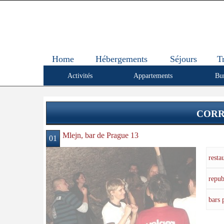
Home
Hébergements
Séjours
T
Activités
Appartements
Bu
CORR
Mlejn, bar de Prague 13
01
resta
repub
bars 