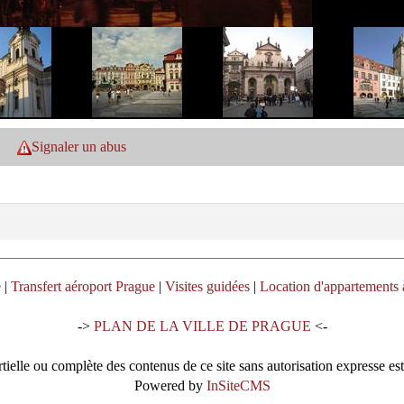
Signaler un abus
e
|
Transfert aéroport Prague
|
Visites guidées
|
Location d'appartements 
->
PLAN DE LA VILLE DE PRAGUE
<-
tielle ou complète des contenus de ce site sans autorisation expresse est
Powered by
InSiteCMS