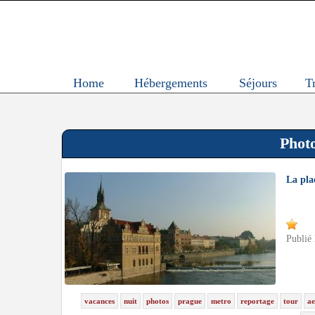
Home
Hébergements
Séjours
T
Photo
La pla
Publié
vacances
nuit
photos
prague
metro
reportage
tour
ae