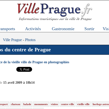
ransports
Activités
Gastronomie
Sortir
Vis
Ville Prague
-
Photos
s du centre de Prague
ce de la vieille ville de Prague en photographies
 le
15 avril 2009 à 18h14
roport
chateau
balade
monuments
visites
centre ville
vieille ville
horloge astr