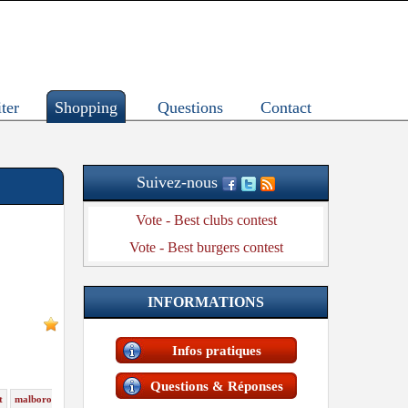
ter
Shopping
Questions
Contact
Suivez-nous
Vote - Best clubs contest
Vote - Best burgers contest
INFORMATIONS
Infos pratiques
Questions & Réponses
t
malboro