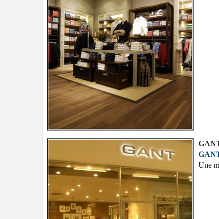
GANT
GANT
Une mo