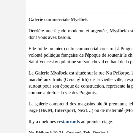
Galerie commerciale Myslbek
Derrière une façade moderne et argentée,
Myslbek
es
dont vous avez besoin.
Elle fut le premier centre commercial construit à Prag
volonté politique française de l'époque de soutenir le c
Saint Venceslav qui trône sur son cheval en haut de la p
La
Galerie Myslbek
est située sur la rue
Na Prikope
,
marché aux fruits (Ovocný trh) de la vieille ville, res
surtout pour son époque de construction, représente la p
comme autrefois la vie des Praguois.
La galerie comprend des magasins plutôt premium, te
large (
H&M, Intersport, Next
…) ou de maternité (
Mot
Il y a quelques
restaurants
au premier étage.
Na Přikopě 19-21, Ovocný Trh, Praha 1