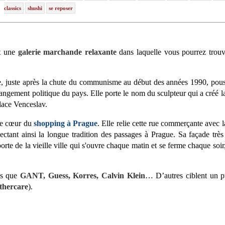
classics
shushi
se reposer
t une
galerie marchande relaxante
dans laquelle vous pourrez trouv
ue, juste après la chute du communisme au début des années 1990, pous
hangement politique du pays. Elle porte le nom du sculpteur qui a créé la
lace Venceslav.
 le cœur du
shopping à Prague
. Elle relie cette rue commerçante avec 
pectant ainsi la longue tradition des passages à Prague. Sa façade trè
orte de la vieille ville qui s'ouvre chaque matin et se ferme chaque soir
ls que
GANT, Guess, Korres, Calvin Klein
… D’autres ciblent un p
hercare
).