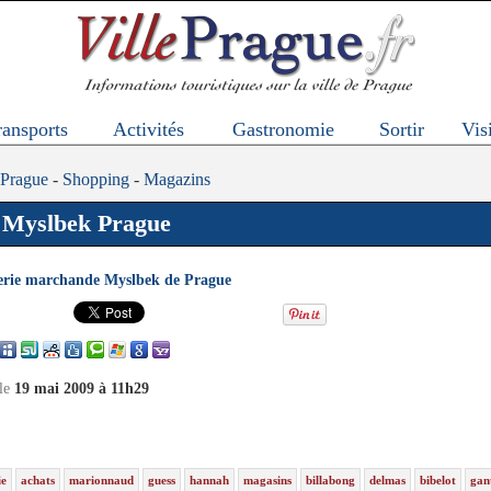
ransports
Activités
Gastronomie
Sortir
Visi
 Prague
-
Shopping
-
Magazins
Myslbek Prague
erie marchande Myslbek de Prague
 le
19 mai 2009 à 11h29
ie
achats
marionnaud
guess
hannah
magasins
billabong
delmas
bibelot
gan