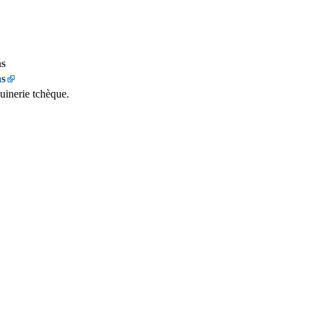
s
s
inerie tchèque.