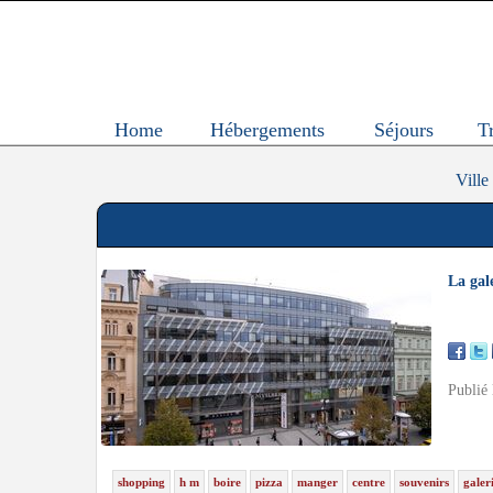
Home
Hébergements
Séjours
T
Ville
La gal
Publié
shopping
h m
boire
pizza
manger
centre
souvenirs
galer