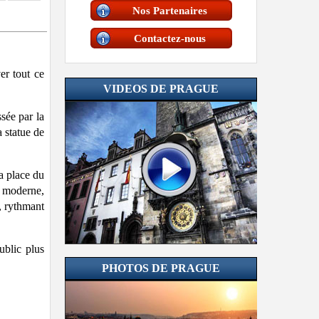
Nos Partenaires
Contactez-nous
er tout ce
VIDEOS DE PRAGUE
sée par la
 statue de
la place du
s moderne,
, rythmant
ublic plus
PHOTOS DE PRAGUE