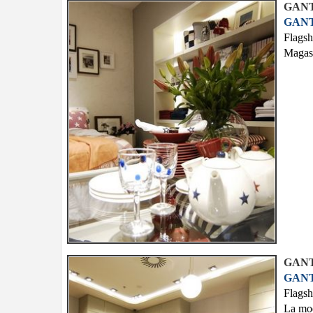
GANT
GANT
Flags
Magasi
GANT
GANT
Flags
La mod