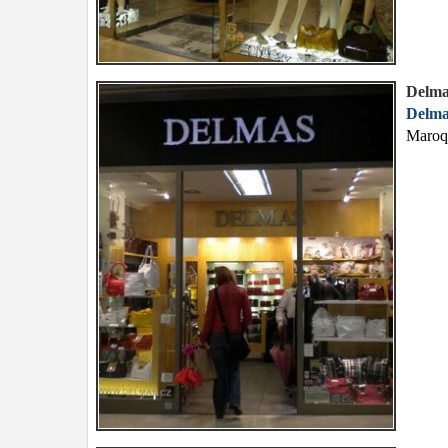
Delma
Delma
Maroqu