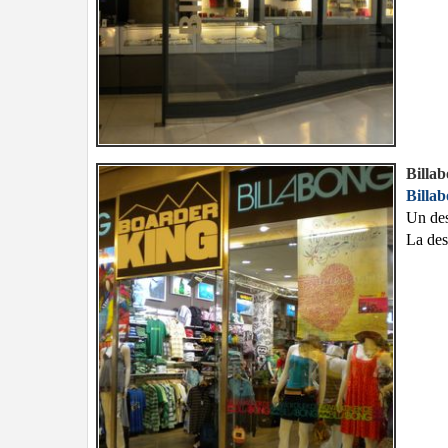
Billa
Billa
Un des
La des