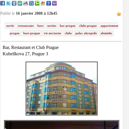
Publié le
16 janvier 2008 à 12h45
sortir
restaurants
bars
sorties
bar prague
clubs prague
appartement
prague
bars prague
vie nocturne
clubs
palac akropolis
absinthe
Bar, Restaurant et Club Prague
Kubelíkova 27, Prague 3