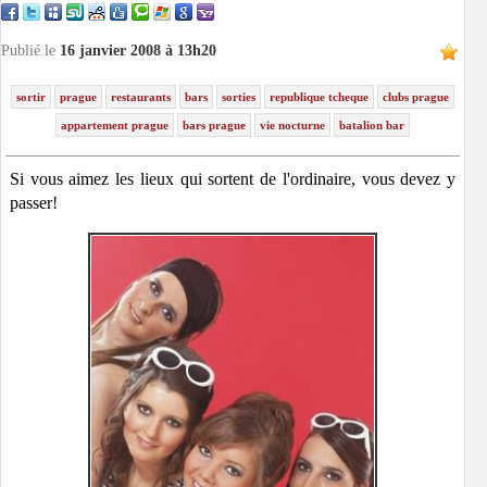
Publié le
16 janvier 2008 à 13h20
sortir
prague
restaurants
bars
sorties
republique tcheque
clubs prague
appartement prague
bars prague
vie nocturne
batalion bar
Si vous aimez les lieux qui sortent de l'ordinaire, vous devez y
passer!