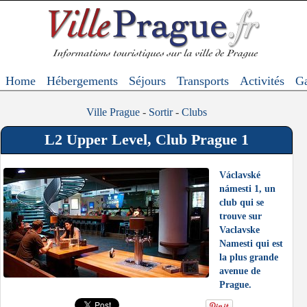
Home
Hébergements
Séjours
Transports
Activités
Ga
Ville Prague
-
Sortir
-
Clubs
L2 Upper Level, Club Prague 1
Václavské
námesti 1, un
club qui se
trouve sur
Vaclavske
Namesti qui est
la plus grande
avenue de
Prague.