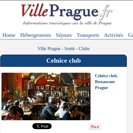
Home
Hébergements
Séjours
Transports
Activités
Ga
Ville Prague
-
Sortir
-
Clubs
Celnice club
Celnice club,
Restaurant
Prague