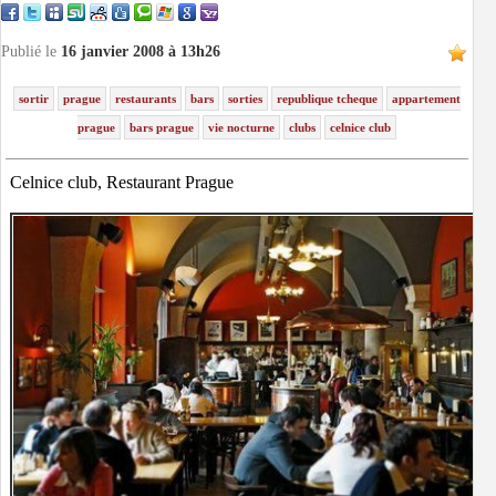
Publié le
16 janvier 2008 à 13h26
sortir
prague
restaurants
bars
sorties
republique tcheque
appartement
prague
bars prague
vie nocturne
clubs
celnice club
Celnice club, Restaurant Prague