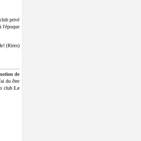
 club privé
 à l'époque
e! (Rires)
notion de
ai du être
on club
Le