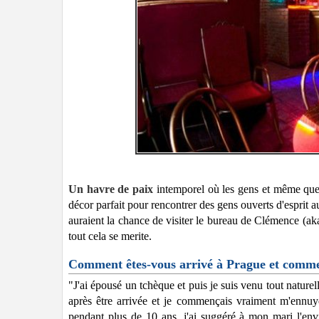
Un havre de paix
intemporel où les gens et même quelq
décor parfait pour rencontrer des gens ouverts d'esprit
auraient la chance de visiter le bureau de Clémence (a
tout cela se merite.
Comment êtes-vous arrivé à Prague et comm
"J'ai épousé un tchèque et puis je suis venu tout naturel
après être arrivée et je commençais vraiment m'ennuyer
pendant plus de 10 ans, j'ai suggéré à mon mari l'env