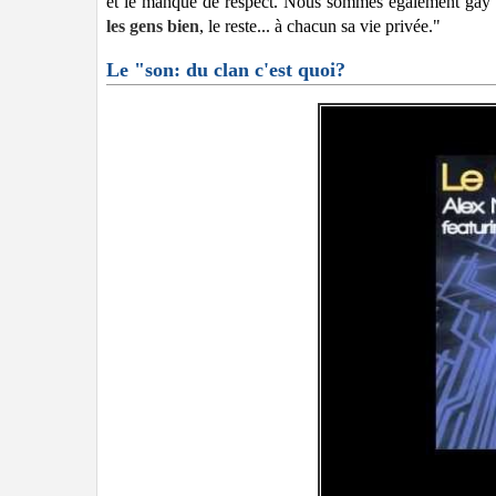
et le manque de respect. Nous sommes également gay fri
les gens bien
, le reste... à chacun sa vie privée."
Le "son: du clan c'est quoi?