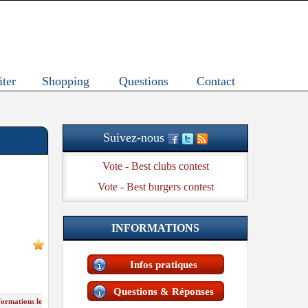
iter
Shopping
Questions
Contact
Suivez-nous
Vote - Best clubs contest
Vote - Best burgers contest
INFORMATIONS
Infos pratiques
Questions & Réponses
formations le