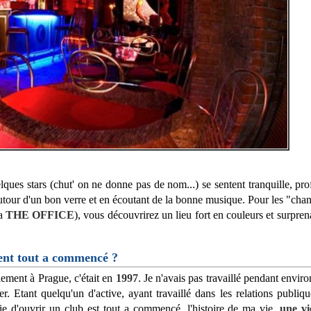
ues stars (chut' on ne donne pas de nom...) se sentent tranquille, prof
 autour d'un bon verre et en écoutant de la bonne musique. Pour les "cha
ka
THE OFFICE
), vous découvrirez un lieu fort en couleurs et surpren
ent tout a commencé ?
lement à Prague, c'était en
1997
. Je n'avais pas travaillé pendant enviro
. Etant quelqu'un d'active, ayant travaillé dans les relations publiqu
ie d'ouvrir un club est tout a commencé, l'histoire de ma vie,
une vi