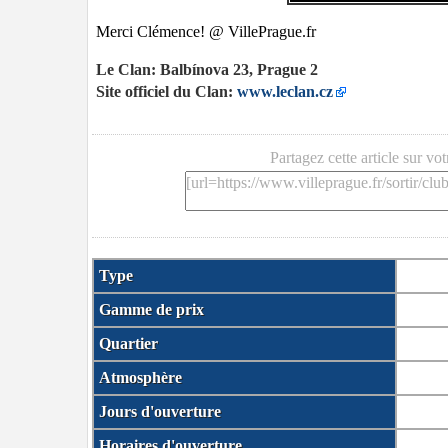
Merci Clémence! @ VillePrague.fr
Le Clan: Balbínova 23, Prague 2
Site officiel du Clan:
www.leclan.cz
Partagez cette article sur vo
Type
Gamme de prix
Quartier
Atmosphère
Jours d'ouverture
Horaires d'ouverture