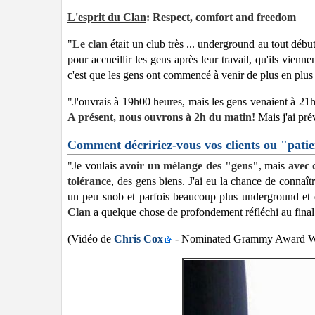
L'esprit du Clan
: Respect, comfort and freedom
"
Le clan
était un club très ... underground au tout début
pour accueillir les gens après leur travail, qu'ils vienn
c'est que les gens ont commencé à venir de plus en plus 
"J'ouvrais à 19h00 heures, mais les gens venaient à 21h
A présent, nous ouvrons à 2h du matin!
Mais j'ai pré
Comment décririez-vous vos clients ou "pati
"Je voulais
avoir un mélange des "gens"
, mais
avec 
tolérance
, des gens biens. J'ai eu la chance de connaît
un peu snob et parfois beaucoup plus underground et
Clan
a quelque chose de profondement réfléchi au final, 
(Vidéo de
Chris Cox
- Nominated Grammy Award Win