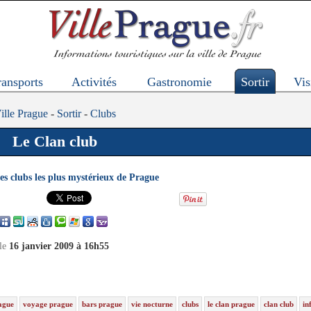
ransports
Activités
Gastronomie
Sortir
Vis
ille Prague
-
Sortir
-
Clubs
Le Clan club
es clubs les plus mystérieux de Prague
 le
16 janvier 2009 à 16h55
ague
voyage prague
bars prague
vie nocturne
clubs
le clan prague
clan club
in