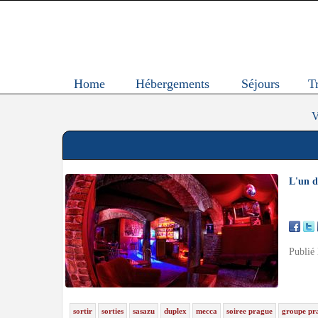
Home
Hébergements
Séjours
T
V
L'un d
Publié
sortir
sorties
sasazu
duplex
mecca
soiree prague
groupe pr