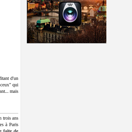
itant d'un
nceux" qui
ant... mais
n trois ans
es à Paris
e faite de