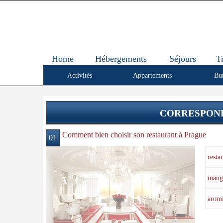
Home
Hébergements
Séjours
T
Activités
Appartements
Bu
CORRESPOND
Comment bien choisir son restaurant à Prague
01
resta
mang
arom