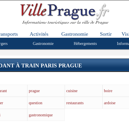
ransports
Activités
Gastronomie
Sortir
Vis
rgers
Gastronomie
Hébergements
Inform
ANT À TRAIN PARIS PRAGUE
urant
prague
cuisine
boire
er
question
restaurants
ardoise
i
gastronomique