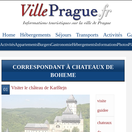
Home
Hébergements
Séjours
Transports
Activités
Ga
Activités
Appartements
Burgers
Gastronomie
Hébergements
Informations
Photos
Pl
CORRESPONDANT À CHATEAUX DE
BOHEME
Visiter le château de Karlštejn
01
visite
guidee
chateaux