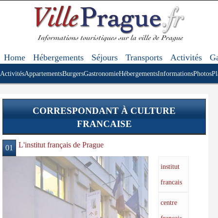
Home
Hébergements
Séjours
Transports
Activités
Ga
Activités
Appartements
Burgers
Gastronomie
Hébergements
Informations
Photos
Pl
CORRESPONDANT À CULTURE
FRANCAISE
L'institut français de Prague
01
institut
francais
centre