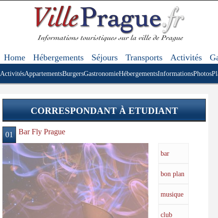
Home
Hébergements
Séjours
Transports
Activités
Ga
Activités
Appartements
Burgers
Gastronomie
Hébergements
Informations
Photos
Pl
CORRESPONDANT À ETUDIANT
Bar Fly Prague
01
bar
bon plan
musique
club