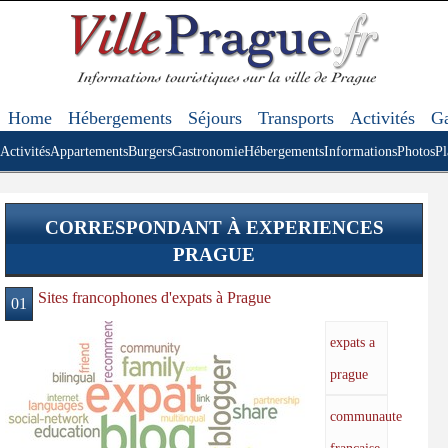
Home
Hébergements
Séjours
Transports
Activités
Ga
Activités
Appartements
Burgers
Gastronomie
Hébergements
Informations
Photos
Pl
CORRESPONDANT À EXPERIENCES
PRAGUE
Sites francophones d'expats à Prague
01
expats a
prague
communaute