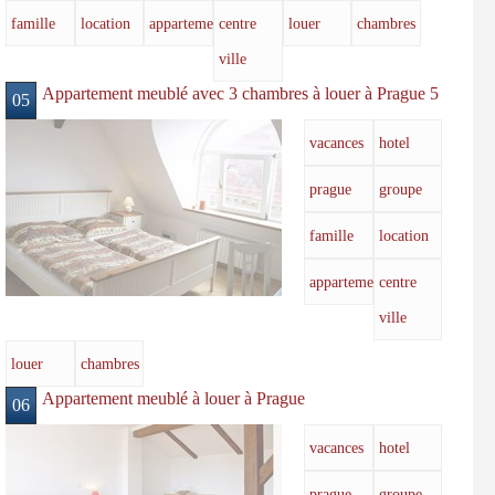
famille
location
appartements
centre
louer
chambres
ville
Appartement meublé avec 3 chambres à louer à Prague 5
05
vacances
hotel
prague
groupe
famille
location
appartements
centre
ville
louer
chambres
Appartement meublé à louer à Prague
06
vacances
hotel
prague
groupe