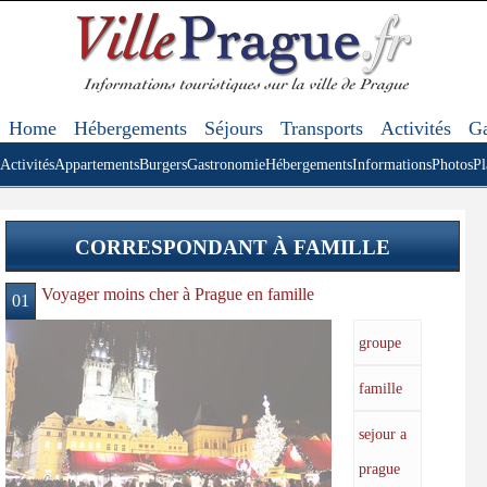
Home
Hébergements
Séjours
Transports
Activités
Ga
Activités
Appartements
Burgers
Gastronomie
Hébergements
Informations
Photos
Pl
CORRESPONDANT À FAMILLE
Voyager moins cher à Prague en famille
01
groupe
famille
sejour a
prague