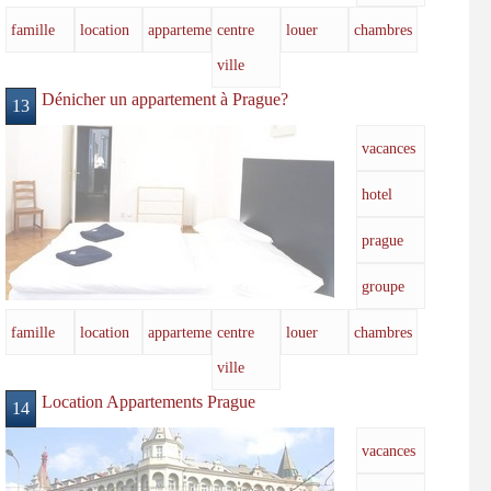
famille
location
appartements
centre
louer
chambres
ville
Dénicher un appartement à Prague?
13
vacances
hotel
prague
groupe
famille
location
appartements
centre
louer
chambres
ville
Location Appartements Prague
14
vacances