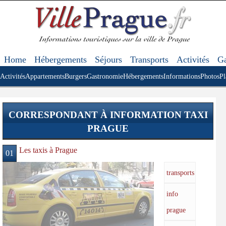
Home
Hébergements
Séjours
Transports
Activités
Ga
Activités
Appartements
Burgers
Gastronomie
Hébergements
Informations
Photos
Pl
CORRESPONDANT À INFORMATION TAXI
PRAGUE
Les taxis à Prague
01
transports
info
prague