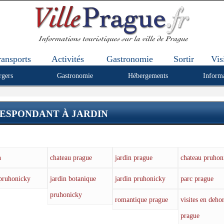
ransports
Activités
Gastronomie
Sortir
Vis
rgers
Gastronomie
Hébergements
Inform
ESPONDANT À JARDIN
n
chateau prague
jardin prague
chateau pruhon
pruhonicky
jardin botanique
jardin pruhonicky
parc prague
pruhonicky
romantique prague
visites en deho
prague