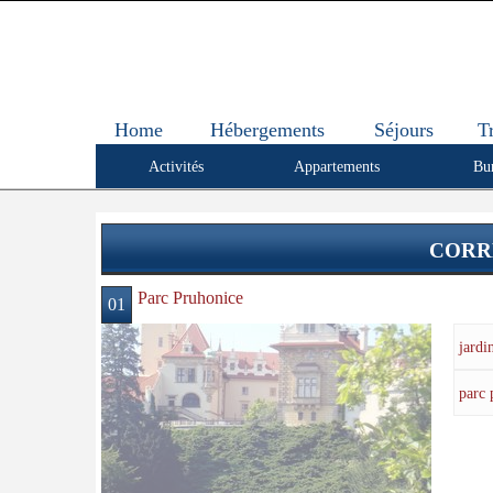
Home
Hébergements
Séjours
T
Activités
Appartements
Bu
CORR
Parc Pruhonice
01
jardi
parc 