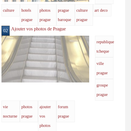
culture
hotels
photos
prague
culture
art deco
prague
prague
baroque
prague
Ajouter vos photos de Prague
02
republique
tcheque
ville
prague
groupe
prague
vie
photos
ajouter
forum
nocturne
prague
vos
prague
photos