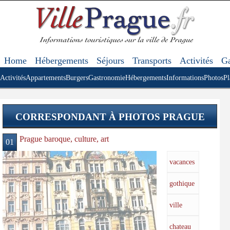
Home
Hébergements
Séjours
Transports
Activités
Ga
Activités
Appartements
Burgers
Gastronomie
Hébergements
Informations
Photos
Pl
CORRESPONDANT À PHOTOS PRAGUE
Prague baroque, culture, art
01
vacances
gothique
ville
chateau