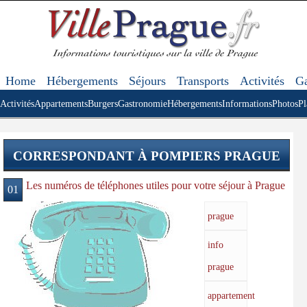
Home
Hébergements
Séjours
Transports
Activités
Ga
Activités
Appartements
Burgers
Gastronomie
Hébergements
Informations
Photos
Pl
CORRESPONDANT À POMPIERS PRAGUE
Les numéros de téléphones utiles pour votre séjour à Prague
01
prague
info
prague
appartement