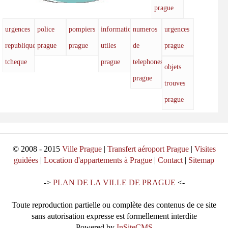
prague
urgences
police
pompiers
informations
numeros
urgences
republique
prague
prague
utiles
de
prague
tcheque
prague
telephones
objets
prague
trouves
prague
© 2008 - 2015
Ville Prague
|
Transfert aéroport Prague
|
Visites
guidées
|
Location d'appartements à Prague
|
Contact
|
Sitemap
->
PLAN DE LA VILLE DE PRAGUE
<-
Toute reproduction partielle ou complète des contenus de ce site
sans autorisation expresse est formellement interdite
Powered by
InSiteCMS