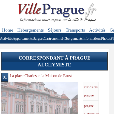
Home
Hébergements
Séjours
Transports
Activités
Ga
Activités
Appartements
Burgers
Gastronomie
Hébergements
Informations
Photos
Pl
CORRESPONDANT À PRAGUE
ALCHYMISTE
La place Charles et la Maison de Faust
01
curiosites
prague
prague