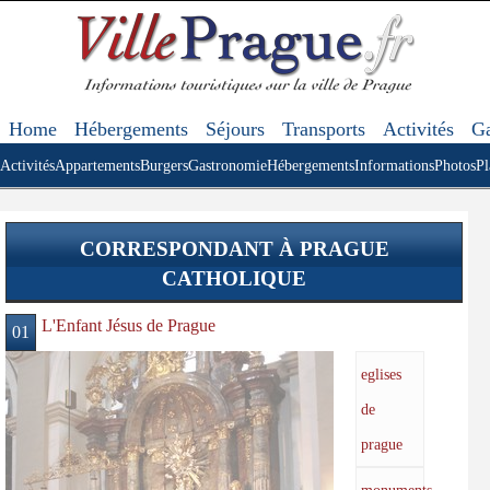
Home
Hébergements
Séjours
Transports
Activités
Ga
Activités
Appartements
Burgers
Gastronomie
Hébergements
Informations
Photos
Pl
CORRESPONDANT À PRAGUE
CATHOLIQUE
L'Enfant Jésus de Prague
01
eglises
de
prague