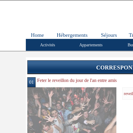
Home
Hébergements
Séjours
T
Activités
Appartements
Bu
CORRESPOND
Feter le reveillon du jour de l'an entre amis
01
revei