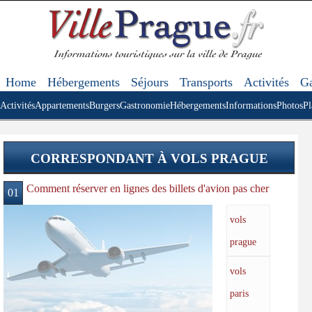
Home
Hébergements
Séjours
Transports
Activités
Ga
Activités
Appartements
Burgers
Gastronomie
Hébergements
Informations
Photos
Pl
CORRESPONDANT À VOLS PRAGUE
Comment réserver en lignes des billets d'avion pas cher
01
vols
prague
vols
paris