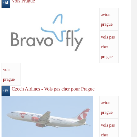
Vols Prague
04
avion
prague
vols pas
cher
prague
vols
prague
Czech Airlines - Vols pas cher pour Prague
05
avion
prague
vols pas
cher