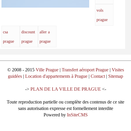
vols
prague
csa
discount
aller a
prague
prague
prague
© 2008 - 2015
Ville Prague
|
Transfert aéroport Prague
|
Visites
guidées
|
Location d'appartements à Prague
|
Contact
|
Sitemap
->
PLAN DE LA VILLE DE PRAGUE
<-
Toute reproduction partielle ou complète des contenus de ce site
sans autorisation expresse est formellement interdite
Powered by
InSiteCMS