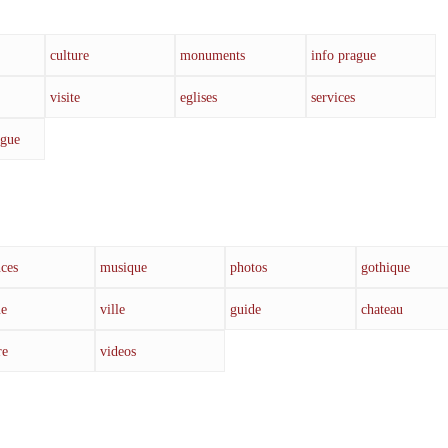
culture
monuments
info prague
visite
eglises
services
ague
ces
musique
photos
gothique
ue
ville
guide
chateau
re
videos