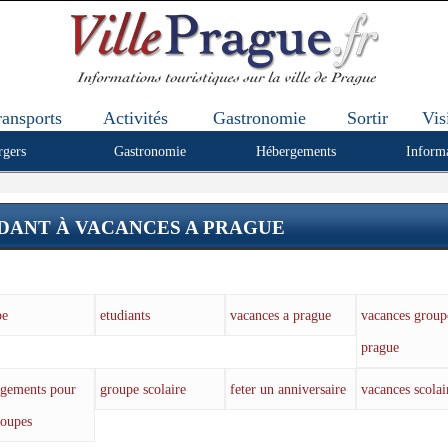
ransports
Activités
Gastronomie
Sortir
Vis
rgers
Gastronomie
Hébergements
Inform
ANT À VACANCES A PRAGUE
pe
etudiants
vacances a prague
vacances group
prague
rgements pour
groupe scolaire
feter un anniversaire
vacances scolai
roupes