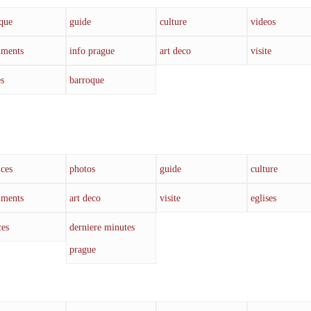
que
guide
culture
videos
ments
info prague
art deco
visite
es
barroque
ces
photos
guide
culture
ments
art deco
visite
eglises
ces
derniere minutes
prague