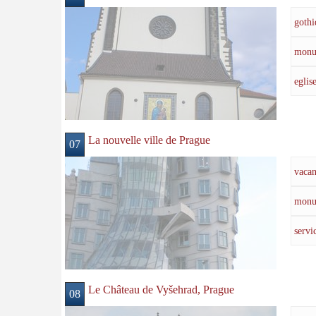
gothi
monu
eglis
La nouvelle ville de Prague
07
vacan
monu
servi
Le Château de Vyšehrad, Prague
08