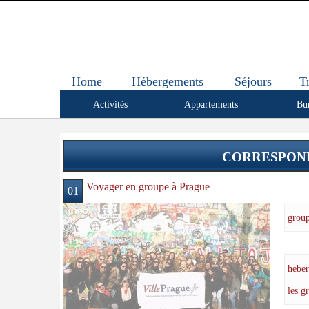
Home
Hébergements
Séjours
T
Activités
Appartements
Bu
CORRESPOND
Voyager en groupe à Prague
01
grou
hebe
les g