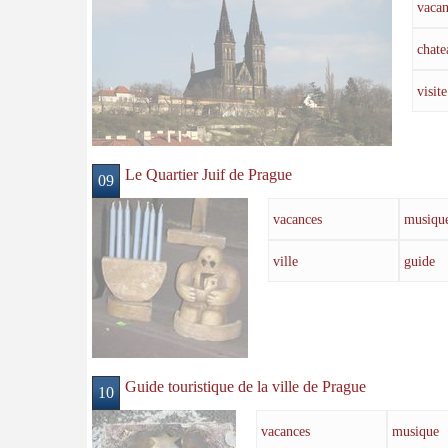
vacan
chate
visite
Le Quartier Juif de Prague
09
vacances
musiqu
ville
guide
Guide touristique de la ville de Prague
10
vacances
musique