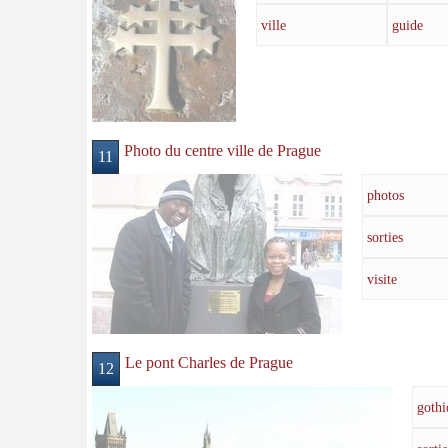
ville
guide
Photo du centre ville de Prague
11
photos
sorties
visite
Le pont Charles de Prague
12
gothi