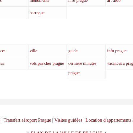
s
monuments
info prague
art deco
barroque
ces
ville
guide
info prague
ces
vols pas cher prague
derniere minutes
vacances a pra
prague
e
|
Transfert aéroport Prague
|
Visites guidées
|
Location d'appartements 