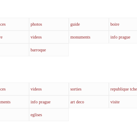
ces
photos
guide
boire
re
videos
monuments
info prague
barroque
ces
videos
sorties
republique tch
ments
info prague
art deco
visite
eglises