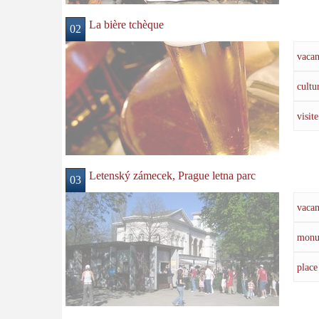
La bière tchèque
02
vacan
cultu
visite
Letenský zámecek, Prague letna parc
03
vacan
monu
place