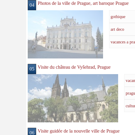
Photos de la ville de Prague, art baroque Prague
04
gothique
art deco
vacances a pr
Visite du château de Vyšehrad, Prague
05
vacan
prag
cultu
Visite guidée de la nouvelle ville de Prague
06