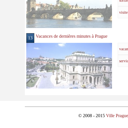
sortie
visite
Vacances de dernières minutes à Prague
13
vacan
servi
© 2008 - 2015
Ville Pragu